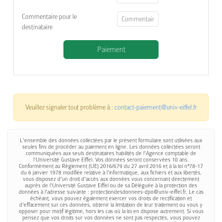
Commentaire pour le
destinataire
Paiement
Veuillez signaler tout problème à :
contact-paiement@univ-eiffel.fr
L'ensemble des données collectées par le présent formulaire sont utilisées aux
seules fins de procéder au paiement en ligne. Les données collectées seront
communiquées aux seuls destinataires habilités de l'Agence comptable de
l'Université Gustave Eiffel. Vos données seront conservées 10 ans.
Conformément au Règlement (UE) 2016/679 du 27 avril 2016 et à la loi n°78-17
du 6 janvier 1978 modifiée relative à l'informatique, aux fichiers et aux libertés,
vous disposez d'un droit d'accès aux données vous concernant directement
auprès de l'Université Gustave Eiffel ou de sa Déléguée à la protection des
données à l'adresse suivante : protectiondesdonnees-dpo@univ-eiffel.fr. Le cas
échéant, vous pouvez également exercer vos droits de rectification et
d'effacement sur ces données, obtenir la limitation de leur traitement ou vous y
opposer pour motif légitime, hors les cas où la loi en dispose autrement. Si vous
pensez que vos droits sur vos données ne sont pas respectés, vous pouvez